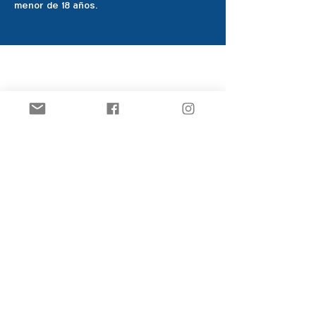
menor de 18 años.
Club de patinaje artístico Ozark
Pista de hielo Joel Carver
El Centro Jones
922 E. Emma Ave.
Springdale, AR 72762
ozarkfigureskatingclub@gmail.c
om