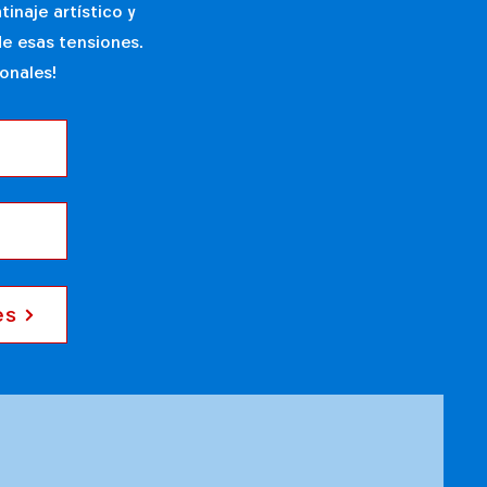
inaje artístico y
de esas tensiones.
onales!
es