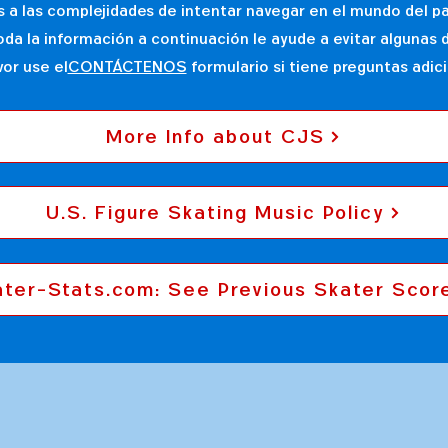
a las complejidades de intentar navegar en el mundo del pat
da la información a continuación le ayude a evitar algunas 
vor use el
CONTÁCTENOS
formulario si tiene preguntas adici
More Info about CJS
U.S. Figure Skating Music Policy
ater-Stats.com: See Previous Skater Scor