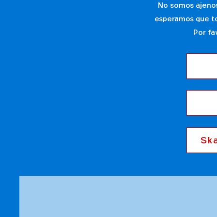
No somos ajenos 
esperamos que to
Por fa
Sk