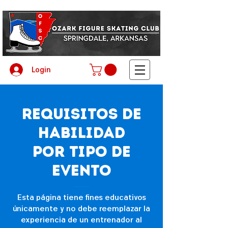
Login
Requisitos de
habilidad
por tipo de
evento
Esta página tiene fines educativos
únicamente y no debe reemplazar la
experiencia de un entrenador al