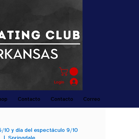
Login
hop
Contacto
Contacto
Correo
/10 y día del espectáculo 9/10
  |  
Springdale