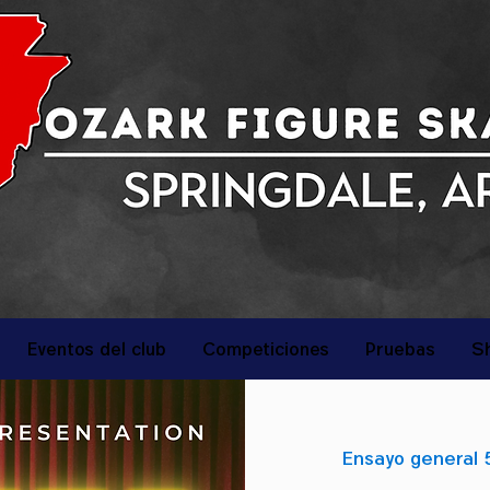
Eventos del club
Competiciones
Pruebas
S
Ensayo general 5