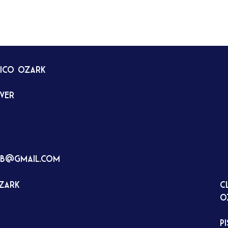
tico Ozark
rver
ub@gmail.com
Ozark
C
O
P