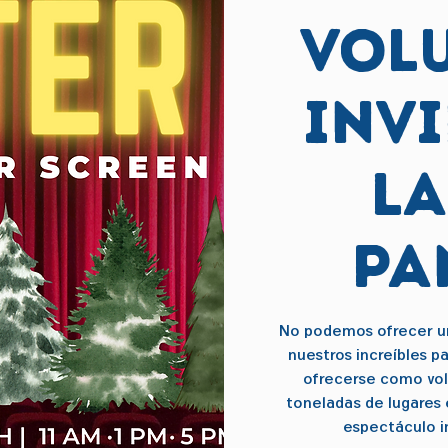
VOL
Inv
l
pa
No podemos ofrecer un
nuestros increíbles p
ofrecerse como volu
toneladas de lugares 
espectáculo in