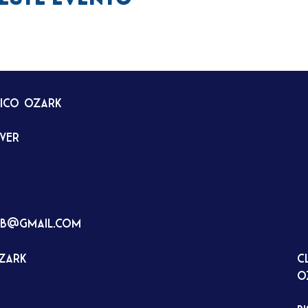
tico Ozark
rver
ub@gmail.com
Ozark
C
O