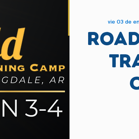
vie 03 de e
Road
Tr