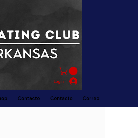
Login
hop
Contacto
Contacto
Correo