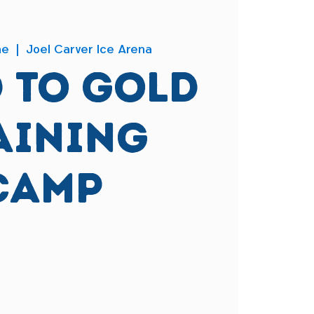
ne
  |  
Joel Carver Ice Arena
 to Gold
aining
Camp