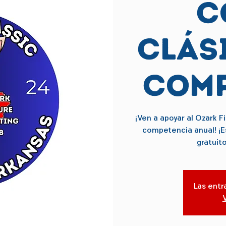
C
Clási
Comp
¡Ven a apoyar al Ozark F
competencia anual! ¡Es
gratuit
Las entr