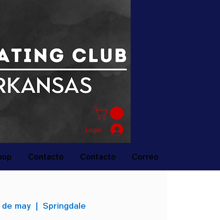
Login
hop
Contacto
Contacto
Correo
 de may
  |  
Springdale