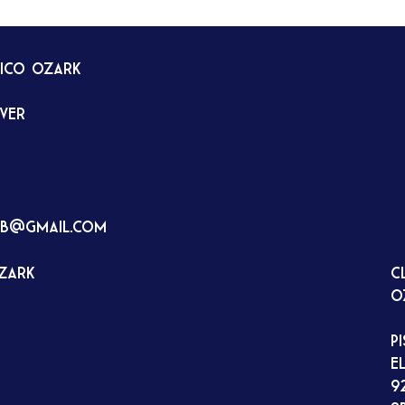
tico Ozark
rver
ub@gmail.com
Ozark
C
O
P
E
9