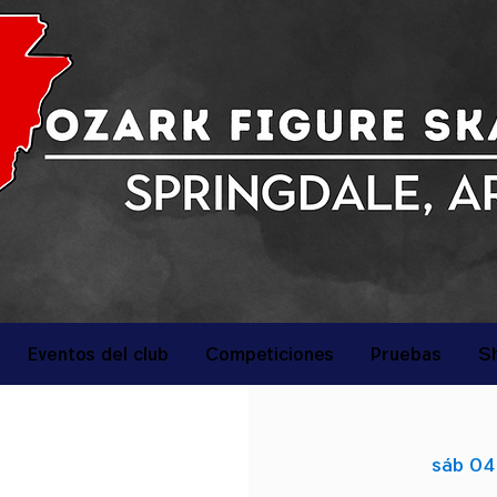
Eventos del club
Competiciones
Pruebas
S
sáb 04