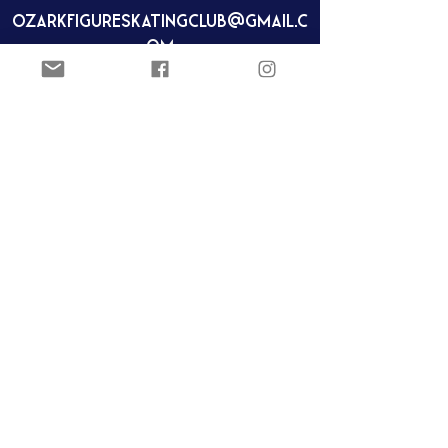
ozarkfigureskatingclub@gmail.c
om
Club de patinaje artístico Ozark
Pista de hielo Joel Carver
El Centro Jones
922 E. Emma Ave.
Springdale, AR 72762
ozarkfigureskatingclub@gmail.c
om
Club de patinaje artístico Ozark