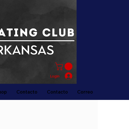
Login
hop
Contacto
Contacto
Correo