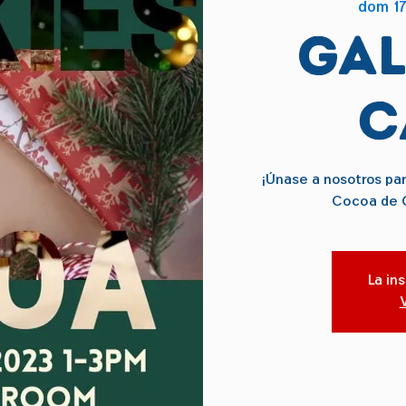
dom 17
Gal
C
¡Únase a nosotros pa
Cocoa de 
La in