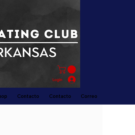
Login
hop
Contacto
Contacto
Correo