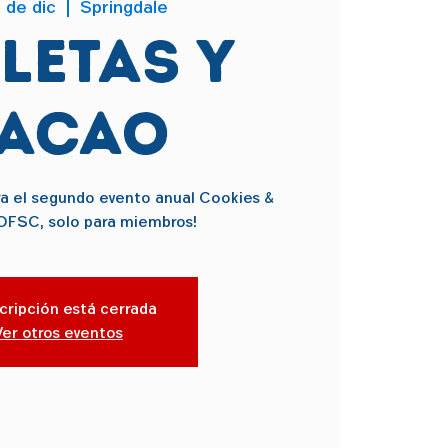
 de dic
  |  
Springdale
letas y
acao
ra el segundo evento anual Cookies &
OFSC, solo para miembros!
scripción está cerrada
Ver otros eventos