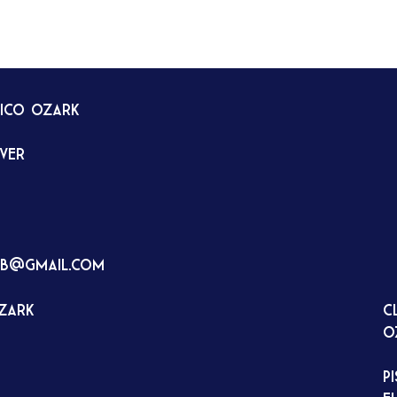
tico Ozark
rver
ub@gmail.com
Ozark
C
O
P