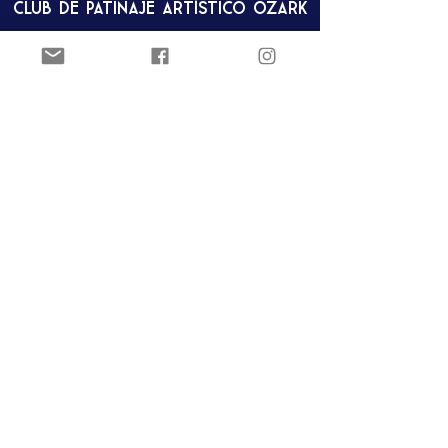
Club de patinaje artístico Ozark
Pista de hielo Joel Carver
El Centro Jones
922 E. Emma Ave.
Springdale, AR 72762
ozarkfigureskatingclub@gmail.c
om
Club de patinaje artístico Ozark
Pista de hielo Joel Carver
El Centro Jones
922 E. Emma Ave.