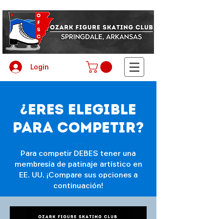
Login
¿Eres elegible
para competir?
Para competir DEBES tener una
membresía de patinaje artístico en
EE. UU. ¡Compare sus opciones a
continuación!